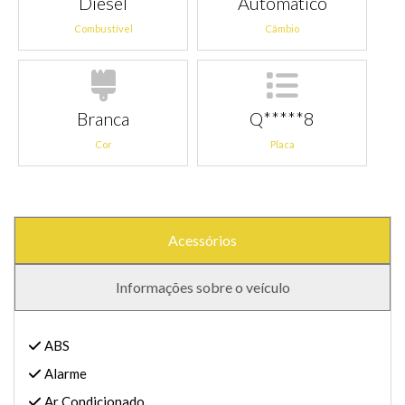
Diesel
Automático
Combustível
Câmbio
Branca
Q*****8
Cor
Placa
Acessórios
Informações sobre o veículo
ABS
Alarme
Ar Condicionado