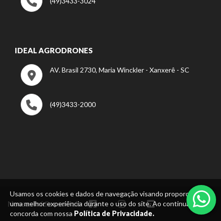
(49)3433-3024
IDEAL AGRODRONES
AV. Brasil 2730, Maria Winckler - Xanxerê - SC
(49)3433-2000
Usamos os cookies e dados de navegação visando proporcionar
Nossas mídias sociais:
uma melhor experiência durante o uso do site. Ao continuar, você
concorda com nossa
Política de Privacidade.