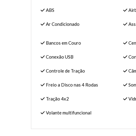
ABS
Air
Ar Condicionado
Ass
Bancos em Couro
Cen
Conexão USB
Con
Controle de Tração
Câm
Freio a Disco nas 4 Rodas
Som
Tração 4x2
Vidr
Volante multifuncional