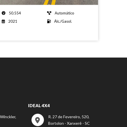
50.554
Automático
2021
Álc./Gasol.
IDEAL 4X4
 Winckler,
R. 27 de Fevereiro, 520,
Bortolon - Xanxerê - SC