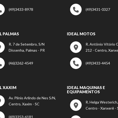
(49)3433-8978
(49)3431-0327
L PALMAS
IDEAL MOTOS
R. 7 de Setembro, S/N
R. Antônio Vitório G
Dissenha, Palmas - PR
212 - Centro, Xanxe
(46)3262-4549
(49)3433-4454
L XAXIM
IDEAL MAQUINAS E
EQUIPAMENTOS
Av. Plínio Arlindo de Nes S/N,
R. Helga Westerich,
Centro, Xaxim - SC
Centro - Xanxerê -
(49)3353-6181