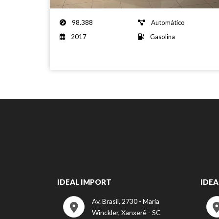
5p
-
98.388
Automático
2017
2017
Gasolina
IDEAL IMPORT
IDEA
Av. Brasil, 2730 - Maria
Winckler, Xanxerê - SC