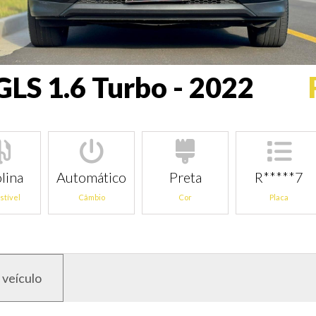
GLS 1.6 Turbo - 2022
lina
Automático
Preta
R*****7
tível
Câmbio
Cor
Placa
 veículo