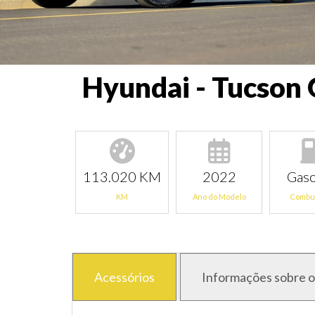
Hyundai - Tucson 
113.020 KM
2022
Gaso
KM
Ano do Modelo
Combus
Acessórios
Informações sobre o