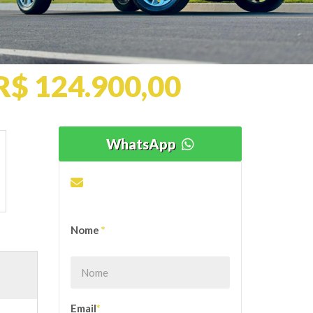
R$ 124.900,00
WhatsApp
ENVIE SUA PROPOSTA
OU DÚVIDA
Nome
*
Email
*