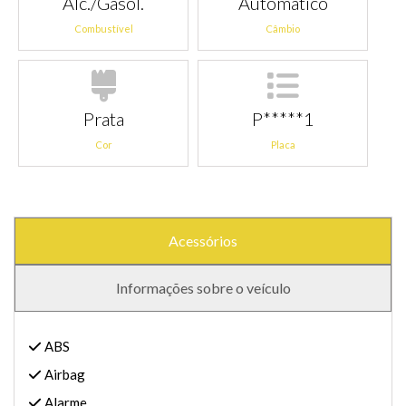
Álc./Gasol.
Automático
Combustível
Câmbio
Prata
P*****1
Cor
Placa
Acessórios
Informações sobre o veículo
ABS
Airbag
Alarme