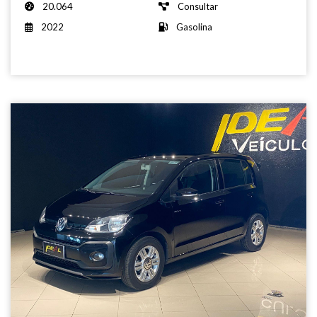
20.064
Consultar
2022
Gasolina
Volkswagen
-
R$
Up
62.900,00
MOVE
SCV
-
2019