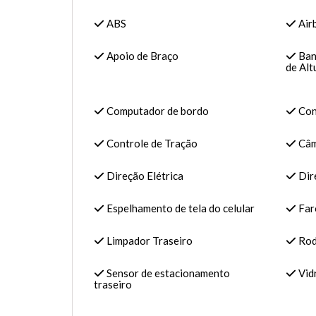
ABS
Air
Apoio de Braço
Ban
de Alt
Computador de bordo
Con
Controle de Tração
Câm
Direção Elétrica
Dire
Espelhamento de tela do celular
Faró
Limpador Traseiro
Roda
Sensor de estacionamento
Vidr
traseiro