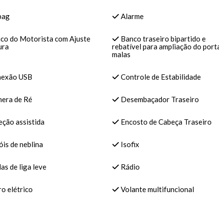
bag
Alarme
co do Motorista com Ajuste
Banco traseiro bipartido e
ura
rebatível para ampliação do port
malas
exão USB
Controle de Estabilidade
era de Ré
Desembaçador Traseiro
ção assistida
Encosto de Cabeça Traseiro
is de neblina
Isofix
s de liga leve
Rádio
o elétrico
Volante multifuncional