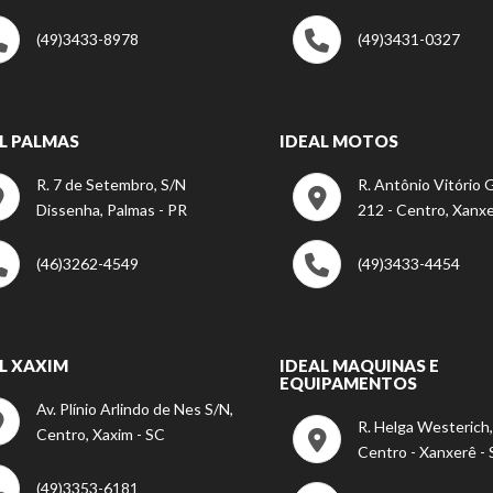
(49)3433-8978
(49)3431-0327
L PALMAS
IDEAL MOTOS
R. 7 de Setembro, S/N
R. Antônio Vitório G
Dissenha, Palmas - PR
212 - Centro, Xanxe
(46)3262-4549
(49)3433-4454
L XAXIM
IDEAL MAQUINAS E
EQUIPAMENTOS
Av. Plínio Arlindo de Nes S/N,
R. Helga Westerich,
Centro, Xaxim - SC
Centro - Xanxerê -
(49)3353-6181