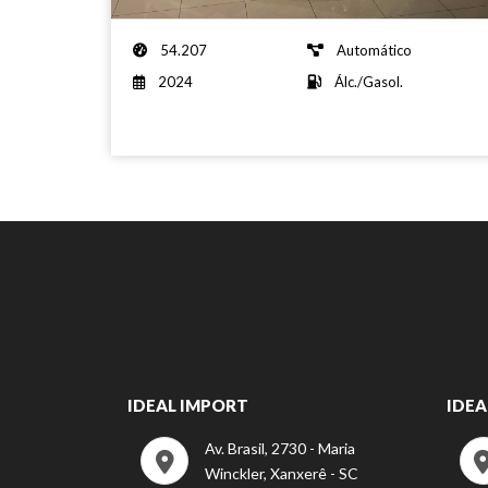
54.207
Automático
2024
Álc./Gasol.
IDEAL IMPORT
IDEA
Av. Brasil, 2730 - Maria
Winckler, Xanxerê - SC