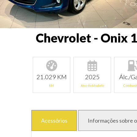
Chevrolet - Onix 
21.029 KM
2025
Álc./Ga
KM
Ano do Modelo
Combust
Acessórios
Informações sobre o