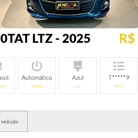
R$
10TAT LTZ - 2025
sol.
Automático
Azul
T*****9
ível
Câmbio
Cor
Placa
 veículo