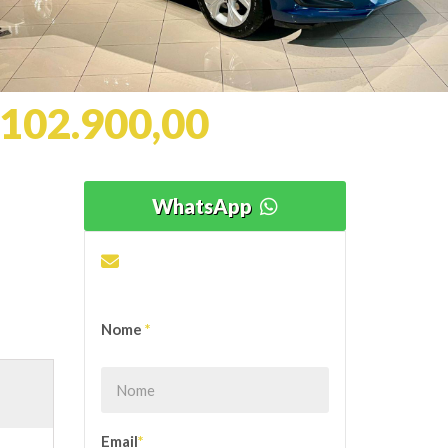
 102.900,00
WhatsApp
ENVIE SUA PROPOSTA
OU DÚVIDA
Nome
*
Email
*