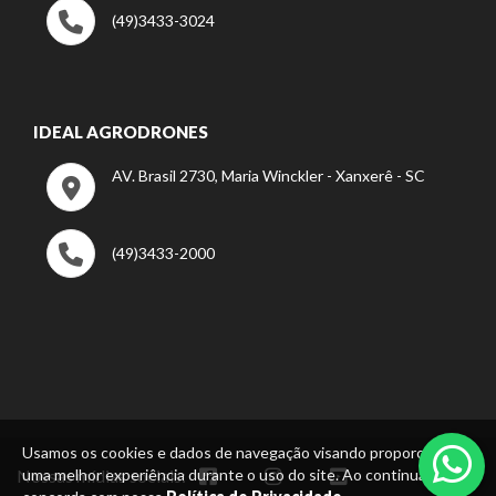
(49)3433-3024
IDEAL AGRODRONES
AV. Brasil 2730, Maria Winckler - Xanxerê - SC
(49)3433-2000
Usamos os cookies e dados de navegação visando proporcionar
Nossas mídias sociais:
uma melhor experiência durante o uso do site. Ao continuar, você