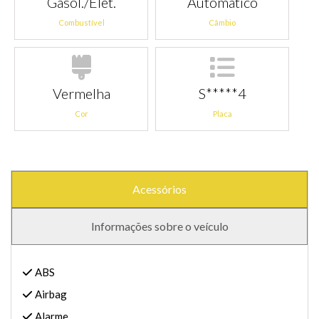
Gasol./Elét.
Automático
Combustível
Câmbio
Vermelha
S*****4
Cor
Placa
Acessórios
Informações sobre o veículo
ABS
Airbag
Alarme