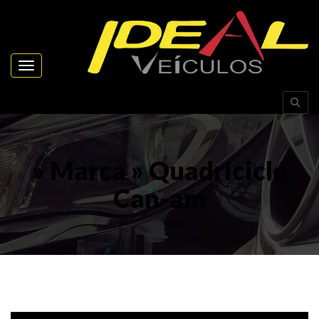
Toggle navigation
» Marca » Quadriciclo
Can-am