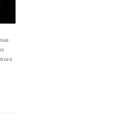
esse
os
erca o