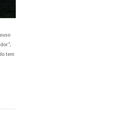
pouso
dor”,
ulo tem