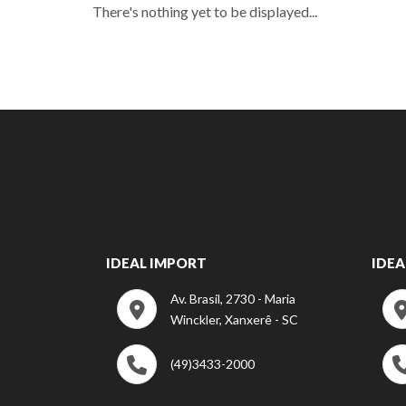
There's nothing yet to be displayed...
IDEAL IMPORT
IDEA
Av. Brasil, 2730 - Maria
Winckler, Xanxerê - SC
(49)3433-2000