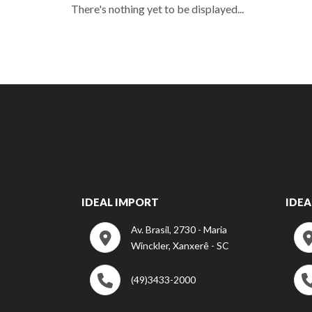
There's nothing yet to be displayed...
IDEAL IMPORT
IDEA
Av. Brasil, 2730 - Maria
Winckler, Xanxerê - SC
(49)3433-2000