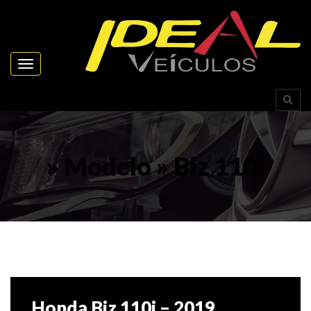
Toggle navigation
» Modelo » Biz 110i
Honda Biz 110i – 2019